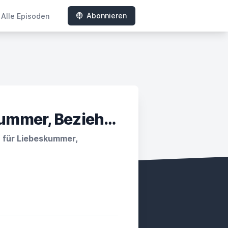
Abonnieren
Alle Episoden
Herzmut Podcast: Liebeskummer, Beziehungsthemen und Singleleben
 für Liebeskummer,